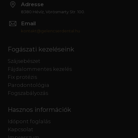
Adresse
8380 Hévíz, Vörösmarty Str. 100.
Email
kontakt@gelencserdental.hu
Fogászati kezeléseink
Szájsebészet
Fájdalommentes kezelés
Fix protézis
Parodontológia
Fogszabályozás
Hasznos információk
Időpont foglalás
Kapcsolat
Impresszum