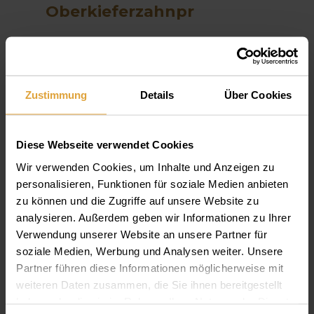
Oberkieferzahnpr
welche Zahncreme und
Mundwasser tut gut
Zustimmung
Details
Über Cookies
Parodontitis Grundlagen
Gelenc
Diese Webseite verwendet Cookies
100000
Wir verwenden Cookies, um Inhalte und Anzeigen zu
personalisieren, Funktionen für soziale Medien anbieten
Zahn an Prothese
zu können und die Zugriffe auf unsere Website zu
abgebrochen. Wie lange
analysieren. Außerdem geben wir Informationen zu Ihrer
Verwendung unserer Website an unsere Partner für
dauert termin
soziale Medien, Werbung und Analysen weiter. Unsere
Partner führen diese Informationen möglicherweise mit
the
weiteren Daten zusammen, die Sie ihnen bereitgestellt
haben oder die sie im Rahmen Ihrer Nutzung der Dienste
kosten