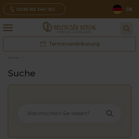
0036 83 340 183
DE
Terminvereinbarung
Home
›
Suche