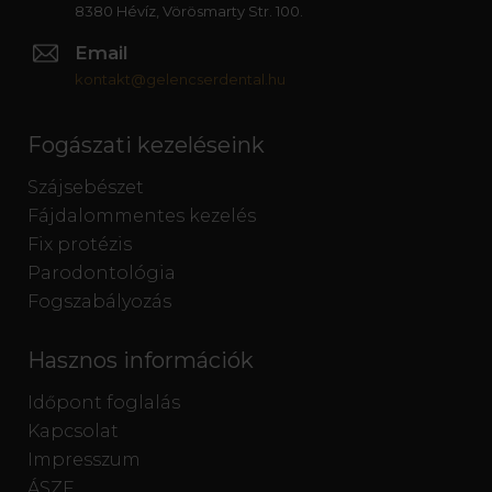
8380 Hévíz, Vörösmarty Str. 100.
Email
kontakt@gelencserdental.hu
Fogászati kezeléseink
Szájsebészet
Fájdalommentes kezelés
Fix protézis
Parodontológia
Fogszabályozás
Hasznos információk
Időpont foglalás
Kapcsolat
Impresszum
ÁSZF