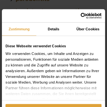
Implatgetragene prothese
Bis wohin fährt das zahntaxi
Zustimmung
Details
Über Cookies
implantate
Prättau zirkon
Diese Webseite verwendet Cookies
Wir verwenden Cookies, um Inhalte und Anzeigen zu
all on 4 vollbrücke prettau
personalisieren, Funktionen für soziale Medien anbieten
zu können und die Zugriffe auf unsere Website zu
Implantate mit keramikkrone
analysieren. Außerdem geben wir Informationen zu Ihrer
Verwendung unserer Website an unsere Partner für
Mail
soziale Medien, Werbung und Analysen weiter. Unsere
Partner führen diese Informationen möglicherweise mit
keramik implantat
weiteren Daten zusammen, die Sie ihnen bereitgestellt
haben oder die sie im Rahmen Ihrer Nutzung der Dienste
Parodontalchirurgie
gesammelt haben.