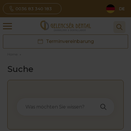
0036 83 340 183
DE
Terminvereinbarung
Home
›
Suche