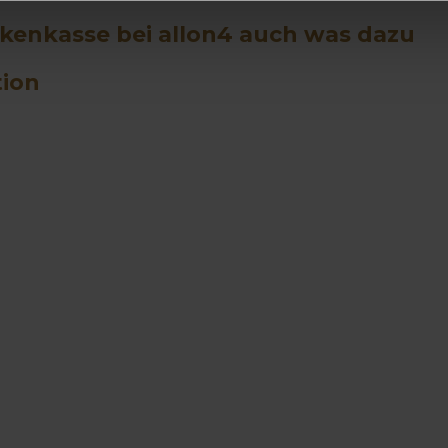
nkenkasse bei allon4 auch was dazu
tion