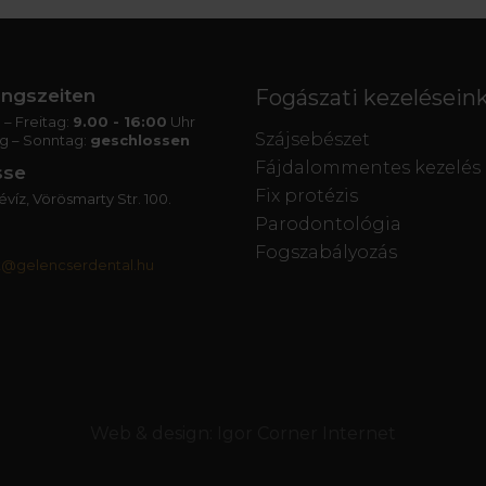
ngszeiten
Fogászati kezelésein
– Freitag:
9.00 - 16:00
Uhr
Szájsebészet
g – Sonntag:
geschlossen
Fájdalommentes kezelés
sse
Fix protézis
víz, Vörösmarty Str. 100.
Parodontológia
Fogszabályozás
t@gelencserdental.hu
Web & design:
Igor Corner Internet