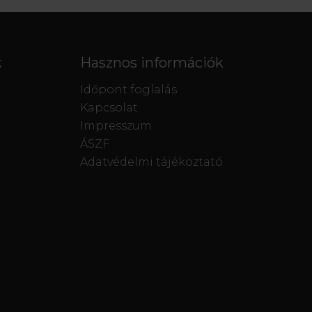
k
Hasznos információk
Időpont foglalás
Kapcsolat
Impresszum
ÁSZF
Adatvédelmi tájékoztató