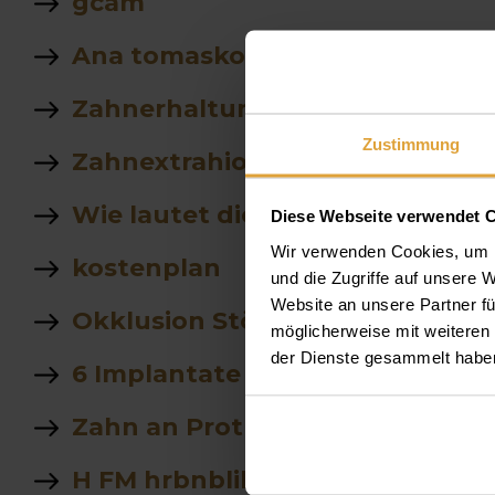
gcam
Ana tomaskovic
Zahnerhaltung
Zustimmung
Zahnextrahion
Wie lautet die genaue Adresse
Diese Webseite verwendet 
Wir verwenden Cookies, um I
kostenplan
und die Zugriffe auf unsere 
Website an unsere Partner fü
Okklusion Störung
möglicherweise mit weiteren
der Dienste gesammelt habe
6 Implantate kosten
Zahn an Prothese abgebrochen.
H FM hrbnblihbngcn