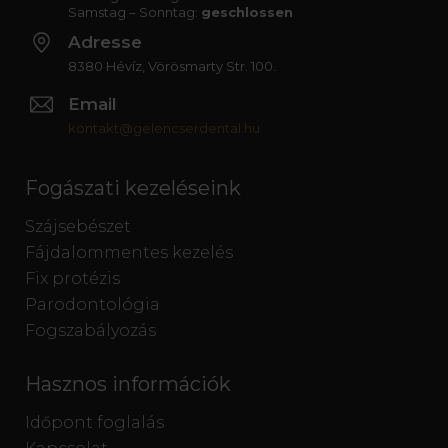
Samstag – Sonntag:
geschlossen
Adresse
8380 Hévíz, Vörösmarty Str. 100.
Email
kontakt@gelencserdental.hu
Fogászati kezeléseink
Szájsebészet
Fájdalommentes kezelés
Fix protézis
Parodontológia
Fogszabályozás
Hasznos információk
Időpont foglalás