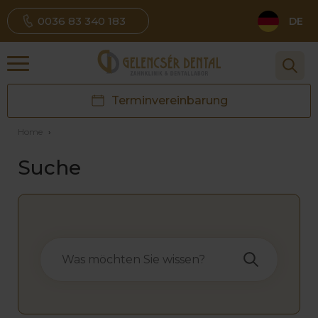
0036 83 340 183
DE
Terminvereinbarung
Home
›
Suche