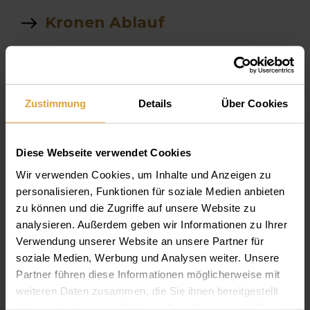
Kronen Ablauf
interner sinuslift
Silikatkeramik
Zustimmung
Details
Über Cookies
sinuslift
Mundhygiäne
Diese Webseite verwendet Cookies
Wir verwenden Cookies, um Inhalte und Anzeigen zu
check
personalisieren, Funktionen für soziale Medien anbieten
zu können und die Zugriffe auf unsere Website zu
parodontits
analysieren. Außerdem geben wir Informationen zu Ihrer
Verwendung unserer Website an unsere Partner für
Implatgetragene prothese
soziale Medien, Werbung und Analysen weiter. Unsere
Partner führen diese Informationen möglicherweise mit
Bis wohin fährt das zahntaxi
weiteren Daten zusammen, die Sie ihnen bereitgestellt
haben oder die sie im Rahmen Ihrer Nutzung der Dienste