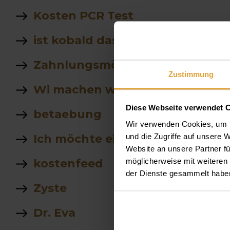
Kosten PCR Test
ist kobald das selbe wie kobald 
Zahnlungsmöglichkeiten
Zustimmung
Wi machen wir robax bitte gib m
Diese Webseite verwendet 
betaebung
Wir verwenden Cookies, um I
und die Zugriffe auf unsere 
Ich möchte ein foto von einer t
Website an unsere Partner fü
möglicherweise mit weiteren
kostenfeed
der Dienste gesammelt habe
Zyste
Dr. Eva