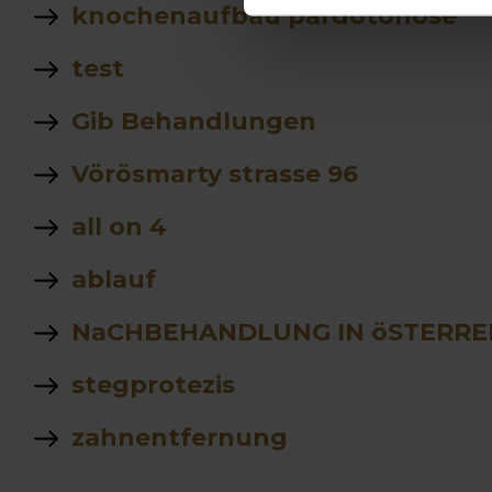
knochenaufbau pardotonose
test
Gib Behandlungen
Vörösmarty strasse 96
all on 4
ablauf
NaCHBEHANDLUNG IN öSTERRE
stegprotezis
zahnentfernung