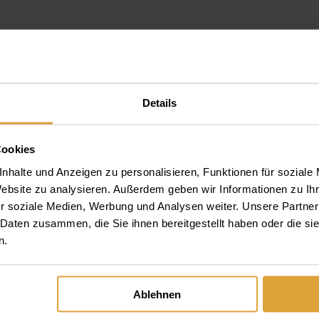
2 chlorid
Details
ir ain weg bitte
Cookies
nhalte und Anzeigen zu personalisieren, Funktionen für soziale
Website zu analysieren. Außerdem geben wir Informationen zu I
otalprothese am oberkiefer sehen
r soziale Medien, Werbung und Analysen weiter. Unsere Partner
 Daten zusammen, die Sie ihnen bereitgestellt haben oder die s
n.
Ablehnen