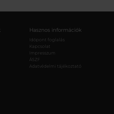
k
Hasznos információk
Időpont foglalás
Kapcsolat
Impresszum
ÁSZF
Adatvédelmi tájékoztató