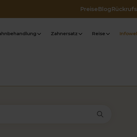
Preise
Blog
Rückrufs
ahnbehandlung
Zahnersatz
Reise
Infowel