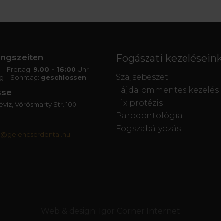
ngszeiten
Fogászati kezelésein
– Freitag:
9.00 - 16:00
Uhr
Szájsebészet
g – Sonntag:
geschlossen
Fájdalommentes kezelés
sse
Fix protézis
víz, Vörösmarty Str. 100.
Parodontológia
Fogszabályozás
t@gelencserdental.hu
Web & design:
Igor Corner Internet