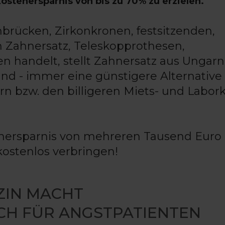
ostenersparnis von bis zu 70% zu erzielen.
brücken, Zirkonkronen, festsitzenden,
Zahnersatz, Teleskopprothesen,
en handelt, stellt Zahnersatz aus Ungarn
nd - immer eine günstigere Alternative 
rn bzw. den billigeren Miets- und Labor
nersparnis von mehreren Tausend Euro
kostenlos verbringen!
ZIN MACHT
H FÜR ANGSTPATIENTEN