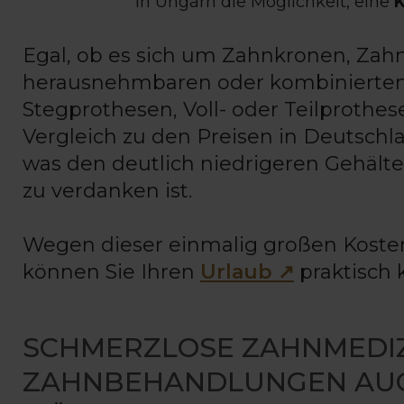
in Ungarn die Möglichkeit, eine
K
Egal, ob es sich um Zahnkronen, Zahn
herausnehmbaren oder kombinierten 
Stegprothesen, Voll- oder Teilprothes
Vergleich zu den Preisen in Deutschla
was den deutlich niedrigeren Gehälte
zu verdanken ist.
Wegen dieser einmalig großen Koste
können Sie Ihren
Urlaub ↗
praktisch 
SCHMERZLOSE ZAHNMEDI
ZAHNBEHANDLUNGEN AUC