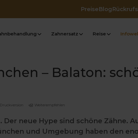
Preise
Blog
Rückrufs
ahnbehandlung
Zahnersatz
Reise
Infowel
chen – Balaton: sch
Druckversion
Weiterempfehlen
rn. Der neue Hype sind schöne Zähne. 
 München und Umgebung haben den en