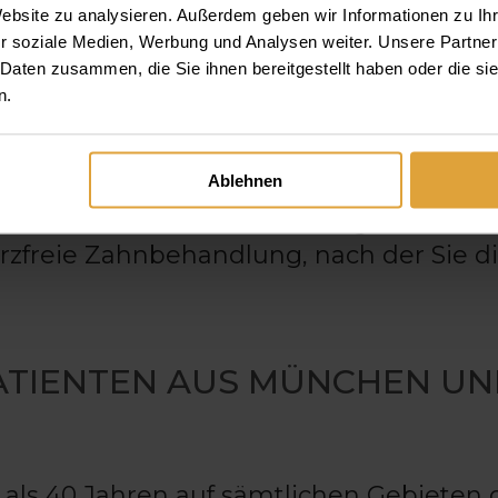
Website zu analysieren. Außerdem geben wir Informationen zu I
 in örtlicher Betäubung durchzuführ
r soziale Medien, Werbung und Analysen weiter. Unsere Partner
 Daten zusammen, die Sie ihnen bereitgestellt haben oder die s
em durchschlafen wollen, können wir d
n.
ämmerschlafnarkose ↗
vornehmen.
Ablehnen
e langjährige Erfahrung unserer Anästhes
ch schonenden anästhesiologischen Ver
rzfreie Zahnbehandlung, nach der Sie d
ATIENTEN AUS MÜNCHEN U
 als 40 Jahren auf sämtlichen Gebieten 