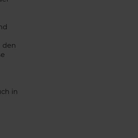
und
h den
se
uch in