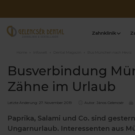
Zahnklinik
Z
Home
›
Infowelt
›
Dental Magazin
›
Bus München nach Heviz
Busverbindung Mün
Zähne im Urlaub
Letzte Änderung: 27. November 2019
Autor: János Gelencsér
Paprika, Salami und Co. sind geste
Ungarnurlaub. Interessenten aus