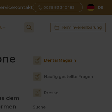
ervice
Kontakt
0036 83 340 183
DE
t
Terminvereinbarung
öne
Dental Magazin
Häufig gestellte Fragen
Presse
Aus dem
ormen
Suche