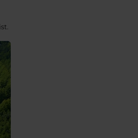
s
st.