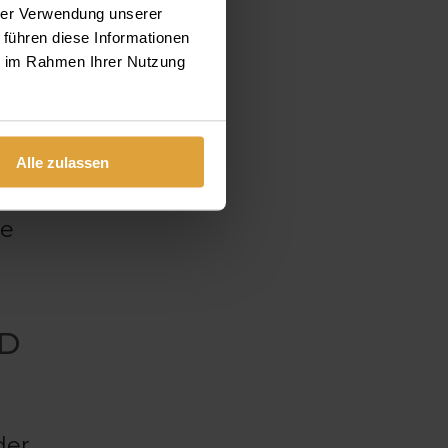
hrer Verwendung unserer
en.
 führen diese Informationen
ie im Rahmen Ihrer Nutzung
ie
Alle zulassen
isten –
fahren
ie
ND
der