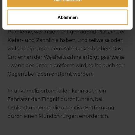
werden.
Ablehnen
Die Achter verursachen vor allem dann
Probleme, wenn sie nicht genügend Platz in der
Kiefer- und Zahnlinie haben, und teilweise oder
vollständig unter dem Zahnfleisch bleiben. Das
Entfernen der Weisheitszähne erfolgt paarweise
- wenn der untere entfernt wird, sollte auch sein
Gegenüber oben entfernt werden.
In unkomplizierten Fällen kann auch ein
Zahnarzt den Eingriff durchführen, bei
Fehlstellungen ist die operative Entfernung
durch einen Mundchirurgen erforderlich.