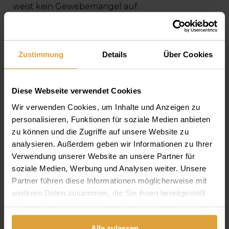
weist kein Gewebemangel auf.
DIE PROBLEMATISCHEN
Zustimmung
Details
Über Cookies
ACHTER
Diese Webseite verwendet Cookies
Die Fachärzte widmen den Weisheitszähnen (also
Wir verwenden Cookies, um Inhalte und Anzeigen zu
den Achtern) besondere Aufmerksamkeit. Es ist
personalisieren, Funktionen für soziale Medien anbieten
komplizierter, an sie heranzukommen, nach der
zu können und die Zugriffe auf unsere Website zu
Entfernung muss man mit einer längeren
analysieren. Außerdem geben wir Informationen zu Ihrer
Heilungszeit und eventuell mit Komplikation
Verwendung unserer Website an unsere Partner für
soziale Medien, Werbung und Analysen weiter. Unsere
rechnen. Heutzutage ist man der Ansicht, dass
Partner führen diese Informationen möglicherweise mit
Weisheitszähne ein Überbleibsel der Evolution
weiteren Daten zusammen, die Sie ihnen bereitgestellt
sind - man braucht sie weder zum Beißen noch
haben oder die sie im Rahmen Ihrer Nutzung der Dienste
zum Kauen, deshalb sind sie quasi überflüssig
gesammelt haben.
und können bzw. sollen ohne weiteres entfernt
Alle zulassen