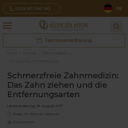
0036 83 340 183
DE
Terminvereinbarung
Home
›
Infowelt
›
Dental Magazin
›
Schmerzfreie Zahnentfernung
Schmerzfreie Zahnmedizin:
Das Zahn ziehen und die
Entfernungsarten
Letzte Änderung: 18. August 2017
Autor:
Dr. Kálmán Gelencsér
Druckversion