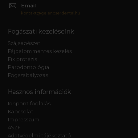
Email
kontakt@gelencserdental.hu
Fogászati kezeléseink
Szájsebészet
Fájdalommentes kezelés
Fix protézis
Parodontológia
Fogszabályozás
Hasznos információk
Időpont foglalás
Kapcsolat
Impresszum
ÁSZF
Adatvédelmi tájékoztató