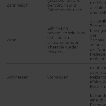
geschwollen und
und Sch
Zahnfleisch
gerötet, häufig
Zahnfle
Zahnfleischbluten
eher sel
Zu Begin
Zähne 
Zahn kann
beweglic
beweglich sein, lässt
der
sich aber mit
Zahn
Zahnfle
entsprechender
voransc
Therapie wieder
die Zah
festigen.
freiliege
mobiler 
nicht v
eventue
Schmerzen
vorhanden
Reizempf
(Kälte, 
Berühr
Es hande
eine chr
Erkrank