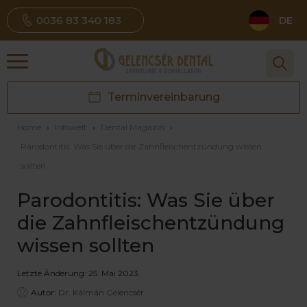
0036 83 340 183
DE
Terminvereinbarung
Home
›
Infowelt
›
Dental Magazin
›
Parodontitis: Was Sie über die Zahnfleischentzündung wissen
sollten
Parodontitis: Was Sie über
die Zahnfleischentzündung
wissen sollten
Letzte Änderung: 25. Mai 2023
Autor:
Dr. Kálmán Gelencsér