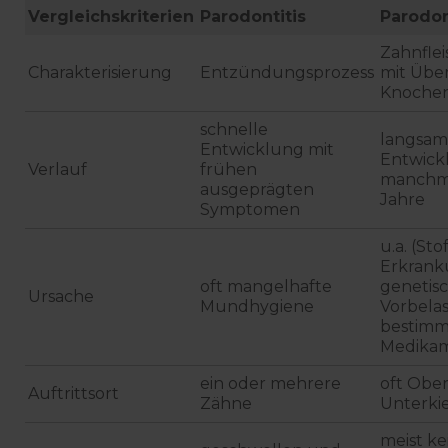
Vergleichskriterien
Parodontitis
Parodo
Zahnfle
Charakterisierung
Entzündungsprozess
mit Über
Knoche
schnelle
langsa
Entwicklung mit
Entwick
Verlauf
frühen
manchm
ausgeprägten
Jahre
Symptomen
u.a. (St
Erkrank
oft mangelhafte
genetis
Ursache
Mundhygiene
Vorbela
bestimm
Medika
ein oder mehrere
oft Obe
Auftrittsort
Zähne
Unterki
meist k