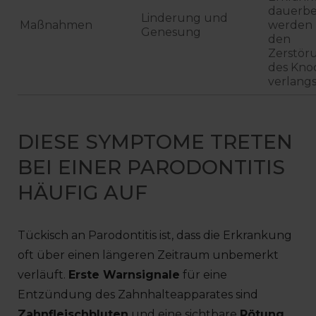
dauerbe
Linderung und
Maßnahmen
werden 
Genesung
den
Zerstör
des Kno
verlang
DIESE SYMPTOME TRETEN
BEI EINER PARODONTITIS
HÄUFIG AUF
Tückisch an Parodontitis ist, dass die Erkrankung
oft über einen längeren Zeitraum unbemerkt
verläuft.
Erste Warnsignale
für eine
Entzündung des Zahnhalteapparates sind
Zahnfleischbluten
und eine sichtbare
Rötung