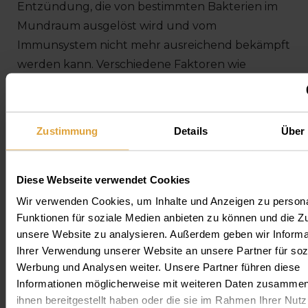
Entzündung, die von bestimmten Bakterien im
Mundraum ausgelöst wird und vom
Immunsystem nicht mehr ausreichend bekämpft
werden kann. Verschiedene Faktoren wie
eine
unzureichende Mundhygiene
,
Zustimmung
Details
Über
gesundheitsschädigende
Angewohnheiten
und
Diese Webseite verwendet Cookies
ein
geschwächtes Immunsystem
Wir verwenden Cookies, um Inhalte und Anzeigen zu persona
Funktionen für soziale Medien anbieten zu können und die Zug
unsere Website zu analysieren. Außerdem geben wir Informa
können das Risiko einer Parodontitis-Erkrankung
Ihrer Verwendung unserer Website an unsere Partner für soz
nachweislich erhöhen.
Werbung und Analysen weiter. Unsere Partner führen diese
Informationen möglicherweise mit weiteren Daten zusammen,
ihnen bereitgestellt haben oder die sie im Rahmen Ihrer Nut