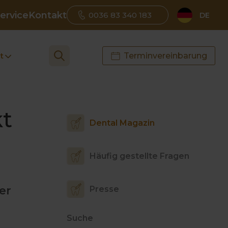
ervice
Kontakt
0036 83 340 183
DE
t
Terminvereinbarung
t
Dental Magazin
Häufig gestellte Fragen
er
Presse
Suche