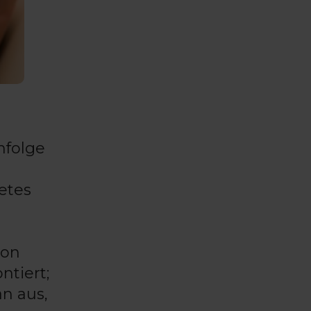
nfolge
etes
von
ntiert;
an aus,