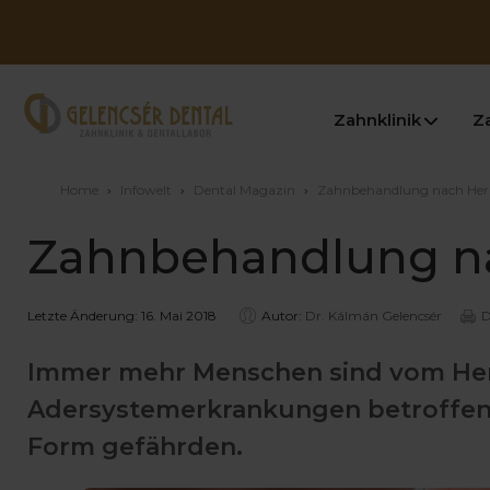
Zahnklinik
Z
Home
›
Infowelt
›
Dental Magazin
›
Zahnbehandlung nach Herz
Zahnbehandlung na
Letzte Änderung: 16. Mai 2018
Autor:
Dr. Kálmán Gelencsér
D
Immer mehr Menschen sind vom Herz
Adersystemerkrankungen betroffen, 
Form gefährden.