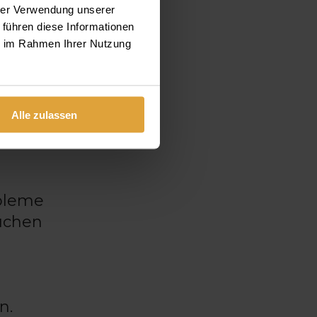
hrer Verwendung unserer
 führen diese Informationen
ie im Rahmen Ihrer Nutzung
s der
wert,
nnen,
 wonach
Alle zulassen
obleme
uchen
n.