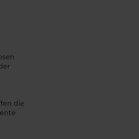
ösen
der
fen die
mente