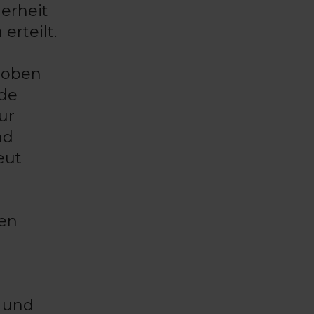
herheit
rteilt.
 oben
nde
ur
nd
eut
ten
, und