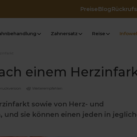
Preise
Blog
Rückrufs
ahnbehandlung
Zahnersatz
Reise
Infowel
infarkt
ch einem Herzinfark
ruckversion
Weiterempfehlen
infarkt sowie von Herz- und
und sie können einen jeden in jeglich