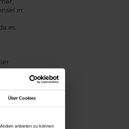
mer,
nnsel in
da es
ber
dlungen
nklinik,
Über Cookies
S
 Medien anbieten zu können