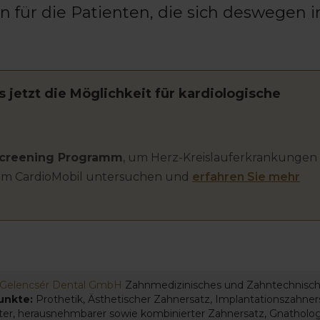
n für die Patienten, die sich deswegen
s jetzt die Möglichkeit für kardiologische
creening Programm
, um Herz-Kreislauferkrankungen
z im CardioMobil untersuchen und
erfahren Sie mehr
Gelencsér Dental GmbH
Zahnmedizinisches und Zahntechnisch
unkte:
Prothetik, Ästhetischer Zahnersatz, Implantationszahner
ester, herausnehmbarer sowie kombinierter Zahnersatz, Gnatholog