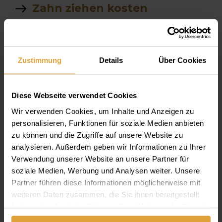
Zahn ziehen kosten
Zahn extraction
Zahn ziehen
Zustimmung
Details
Über Cookies
Schnarchen
Diese Webseite verwendet Cookies
einprobe
Wir verwenden Cookies, um Inhalte und Anzeigen zu
personalisieren, Funktionen für soziale Medien anbieten
Amalgamfüllung entfernen
zu können und die Zugriffe auf unsere Website zu
analysieren. Außerdem geben wir Informationen zu Ihrer
Kfjffjfduewjwpqfktjelpweieori
Verwendung unserer Website an unsere Partner für
soziale Medien, Werbung und Analysen weiter. Unsere
Was kostet eine festsitzte
Partner führen diese Informationen möglicherweise mit
Oberkieferzahnpr
weiteren Daten zusammen, die Sie ihnen bereitgestellt
haben oder die sie im Rahmen Ihrer Nutzung der Dienste
welche Zahncreme und
gesammelt haben.