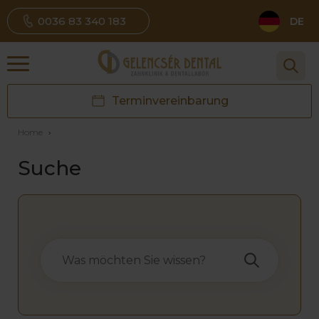
0036 83 340 183
DE
Terminvereinbarung
Home
›
Suche