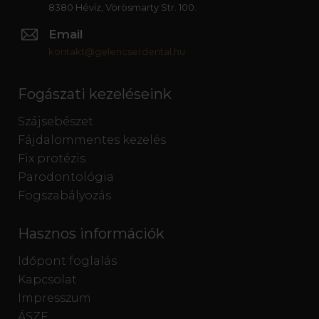
8380 Hévíz, Vörösmarty Str. 100.
Email
kontakt@gelencserdental.hu
Fogászati kezeléseink
Szájsebészet
Fájdalommentes kezelés
Fix protézis
Parodontológia
Fogszabályozás
Hasznos információk
Időpont foglalás
Kapcsolat
Impresszum
ÁSZF