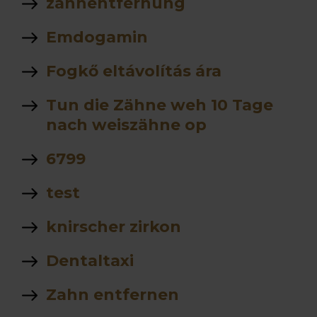
zahnentfernung
Emdogamin
Fogkő eltávolítás ára
Tun die Zähne weh 10 Tage
nach weiszähne op
6799
test
knirscher zirkon
Dentaltaxi
Zahn entfernen