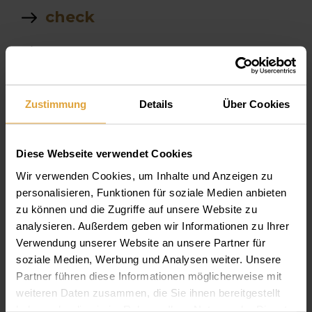
check
gcam
München
Zustimmung
Details
Über Cookies
Voll Prothese
kann ich nach
Diese Webseite verwendet Cookies
Implantatbehandlung auto
Wir verwenden Cookies, um Inhalte und Anzeigen zu
fahren
personalisieren, Funktionen für soziale Medien anbieten
zu können und die Zugriffe auf unsere Website zu
Microskop
analysieren. Außerdem geben wir Informationen zu Ihrer
Verwendung unserer Website an unsere Partner für
Team
soziale Medien, Werbung und Analysen weiter. Unsere
Partner führen diese Informationen möglicherweise mit
micro
weiteren Daten zusammen, die Sie ihnen bereitgestellt
haben oder die sie im Rahmen Ihrer Nutzung der Dienste