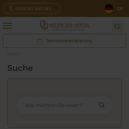
0036 83 340 183
DE
Terminvereinbarung
Home
›
Suche