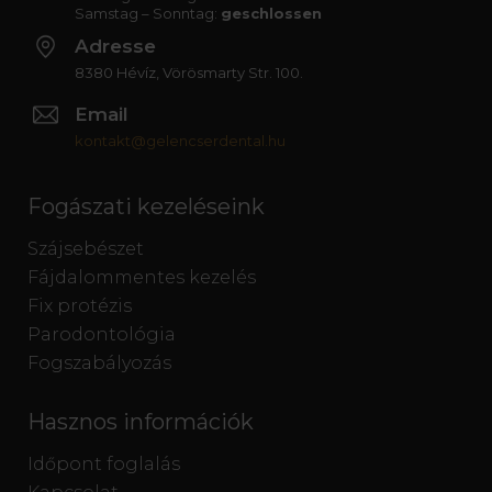
Samstag – Sonntag:
geschlossen
Adresse
8380 Hévíz, Vörösmarty Str. 100.
Email
kontakt@gelencserdental.hu
Fogászati kezeléseink
Szájsebészet
Fájdalommentes kezelés
Fix protézis
Parodontológia
Fogszabályozás
Hasznos információk
Időpont foglalás