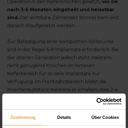
Operation in den Kieferknochen gesetzt
, wo sie
nach 3-6 Monaten eingeheilt und belastbar
sind.
Der sichtbare Zahnersatz (Krone) kann erst
danach draufgesetzt werden.
Zur Befestigung einer kompletten Vollbrücke
sind in der Regel 6-8 Implantate erforderlich. Bei
der älteren Generation jedoch steht meistens
nicht genügend Knochen im hinteren
Kieferbereich für so viele Implantate zur
Verfügung. Im Frontzahnbereich bleibt die
Knochensubstanz meistens so erhalten, dass 2-4
Implantate in der Lage sind, eine
herausnehmbare Deckprothese stabil zu fixieren.
Zustimmung
Details
Über Cookies
So kann man diese Prothese für das Reinigen