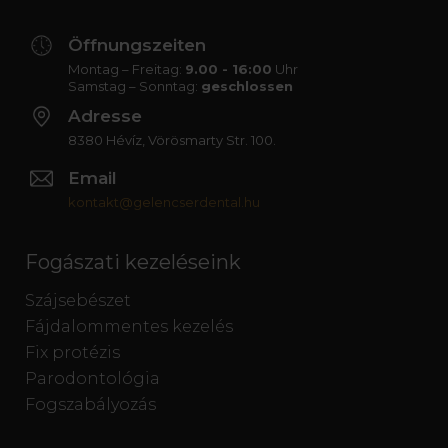
Öffnungszeiten
Montag – Freitag:
9.00 - 16:00
Uhr
Samstag – Sonntag:
geschlossen
Adresse
8380 Hévíz, Vörösmarty Str. 100.
Email
kontakt@gelencserdental.hu
Fogászati kezeléseink
Szájsebészet
Fájdalommentes kezelés
Fix protézis
Parodontológia
Fogszabályozás