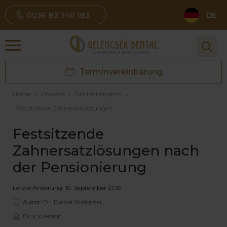
0036 83 340 183
DE
Terminvereinbarung
Home
›
Infowelt
›
Dental Magazin
›
Festsitzende Zahnersatzlösungen
Festsitzende
Zahnersatzlösungen nach
der Pensionierung
Letzte Änderung: 19. September 2019
Autor:
Dr. Dániel Szalontai
Druckversion