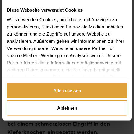
zwar herausnehmen, aber wenn sie wieder
auf ihrem Platz eingerastet ist, sitzt sie fast
Diese Webseite verwendet Cookies
bombenfest.
Sie kann auch nachts getragen
Wir verwenden Cookies, um Inhalte und Anzeigen zu
personalisieren, Funktionen für soziale Medien anbieten
werden, und man braucht auch keine Angst
zu können und die Zugriffe auf unsere Website zu
davor zu haben, dass die Prothese beim Essen
analysieren. Außerdem geben wir Informationen zu Ihrer
oder beim Sprechen verrutscht oder herausfällt.
Verwendung unserer Website an unsere Partner für
soziale Medien, Werbung und Analysen weiter. Unsere
Partner führen diese Informationen möglicherweise mit
FIXIERTE VOLLPROTHESE
weiteren Daten zusammen, die Sie ihnen bereitgestellt
AUF 2 ODER 4
haben oder die sie im Rahmen Ihrer Nutzung der Dienste
gesammelt haben.
ZAHNIMPLANTATEN
Alle zulassen
Prothesen können auf 2 oder 4 Implantaten
Ablehnen
befestigt werden, die unter sterilen Umständen
bei einem schmerzlosen Eingriff in den
Kieferknochen eingesetzt werden
.