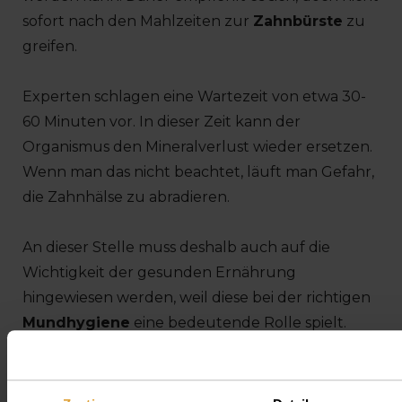
sofort nach den Mahlzeiten zur
Zahnbürste
zu
greifen.
Experten schlagen eine Wartezeit von etwa 30-
60 Minuten vor. In dieser Zeit kann der
Organismus den Mineralverlust wieder ersetzen.
Wenn man das nicht beachtet, läuft man Gefahr,
die Zahnhälse zu abradieren.
An dieser Stelle muss deshalb auch auf die
Wichtigkeit der gesunden Ernährung
hingewiesen werden, weil diese bei der richtigen
Mundhygiene
eine bedeutende Rolle spielt.
Zuckerhaltige Speisen und Getränke,
kohlensäurehaltige Erfrischungsdrinks, Energy
Drinks und saure Lutschbonbons sind zu