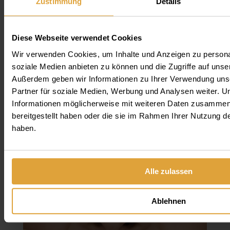
Zustimmung
Details
vermeiden.
Diese Webseite verwendet Cookies
8. VOR DEM
Wir verwenden Cookies, um Inhalte und Anzeigen zu personal
soziale Medien anbieten zu können und die Zugriffe auf unse
ZÄHNEPUTZEN
Außerdem geben wir Informationen zu Ihrer Verwendung uns
ZAHNSEIDE BENUTZEN
Partner für soziale Medien, Werbung und Analysen weiter. U
Informationen möglicherweise mit weiteren Daten zusammen,
bereitgestellt haben oder die sie im Rahmen Ihrer Nutzung 
Deutlich zu erkennen ist auch, dass die meisten
haben.
Patienten keine Zahnseide benutzen, obwohl die
Zahnzwischenräume
etwa ein Drittel der
Zahnoberflächen ausmachen, und ebenfalls vom
Alle zulassen
schädlichen Zahnbelag gereinigt werden
müssen.
Ablehnen