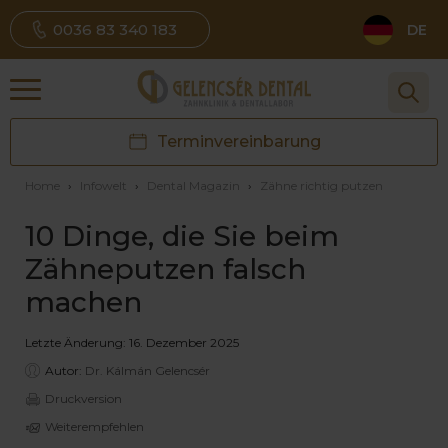
0036 83 340 183
DE
Terminvereinbarung
Home
›
Infowelt
›
Dental Magazin
›
Zähne richtig putzen
10 Dinge, die Sie beim
Zähneputzen falsch
machen
Letzte Änderung: 16. Dezember 2025
Autor:
Dr. Kálmán Gelencsér
Druckversion
Weiterempfehlen