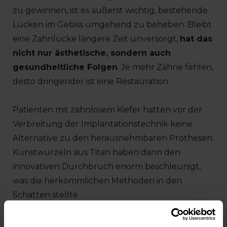
zu gewinnen, ist es äußerst wichtig, bestehende
Lücken im Gebiss umgehend zu beheben. Bleibt
eine Zahnlücke längere Zeit unversorgt,
hat das
nicht nur ästhetische, sondern auch
gesundheitliche Folgen
. Je mehr Zähne fehlen,
desto dringender ist eine Restauration.
Patienten mit zahnlosem Kiefer hatten vor der
Verbreitung der Implantationstechnik keine
Alternative zu den herausnehmbaren Prothesen.
Kunstwurzeln aus Titan haben dann den
innovativen Durchbruch enorm beschleunigt,
was die herkömmlichen Methoden in den
Schatten stellte.
Verschiedene Studien haben ergeben, dass fast