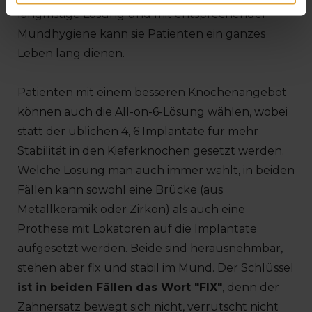
langfristige Lösung und mit entsprechender
Mundhygiene kann sie Patienten ein ganzes
Leben lang dienen.
Patienten mit einem besseren Knochenangebot
können auch die All-on-6-Lösung wählen, wobei
statt der üblichen 4, 6 Implantate für mehr
Stabilität in den Kieferknochen gesetzt werden.
Welche Lösung man auch immer wählt, in beiden
Fällen kann sowohl eine Brücke (aus
Metallkeramik oder Zirkon) als auch eine
Prothese mit Lokatoren auf die Implantate
aufgesetzt werden. Beide sind herausnehmbar,
stehen aber fix und stabil im Mund. Der Schlüssel
ist in beiden Fällen das Wort "FIX"
, denn der
Zahnersatz bewegt sich nicht, verrutscht nicht