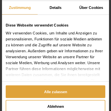
90 Prozent der Prothesenträger ihren
Zustimmung
Details
Über Cookies
Zahnersatz als körperfremd, unbequem und
nicht alltagstauglich empfinden.
Prothesen
Diese Webseite verwendet Cookies
können die fehlenden Zähne nicht richtig
ersetzen
, sie sind auch nicht besonders
Wir verwenden Cookies, um Inhalte und Anzeigen zu
personalisieren, Funktionen für soziale Medien anbieten
ästhetisch, und haben auch verschiedene
zu können und die Zugriffe auf unsere Website zu
psychische Auswirkungen.
analysieren. Außerdem geben wir Informationen zu Ihrer
Verwendung unserer Website an unsere Partner für
Die Behandlung nach dem All-on-4-Konzept
soziale Medien, Werbung und Analysen weiter. Unsere
kann meistens ohne
Knochenaufbau ↗
, auch bei
Partner führen diese Informationen möglicherweise mit
mangelhafter Knochensubstanz eine
weiteren Daten zusammen, die Sie ihnen bereitgestellt
haben oder die sie im Rahmen Ihrer Nutzung der Dienste
nachhaltige, zufriedenstellende Lösung bieten.
gesammelt haben.
Alle zulassen
Zufriedene Patienten sind glücklich, und
Glückseligkeit ist klar zu erkennen, denn sie
Ablehnen
bringt einen zum Strahlen. All-on-4 ist eine