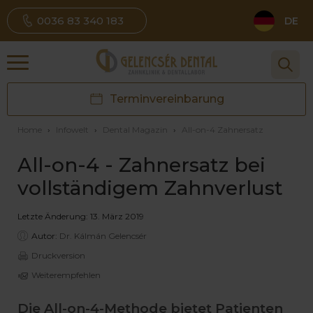
0036 83 340 183
DE
Terminvereinbarung
Home
›
Infowelt
›
Dental Magazin
›
All-on-4 Zahnersatz
All-on-4 - Zahnersatz bei
vollständigem Zahnverlust
Letzte Änderung: 13. März 2019
Autor:
Dr. Kálmán Gelencsér
Druckversion
Weiterempfehlen
Die All-on-4-Methode bietet Patienten